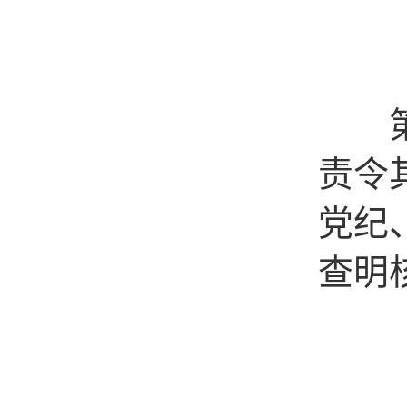
（五
第九
责令
党纪
查明
（
（